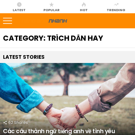
LATEST
POPULAR
HOT
TRENDING
CATEGORY:
TRÍCH DẪN HAY
LATEST
STORIES
62
Shares
Các câu thành ngữ tiếng anh về tình yêu