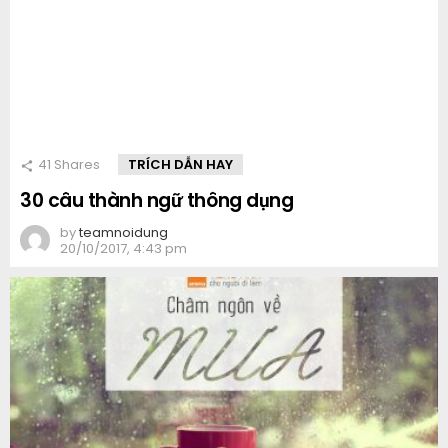
41
Shares
TRÍCH DẪN HAY
30 câu thành ngữ thông dụng
by
teamnoidung
20/10/2017, 4:43 pm