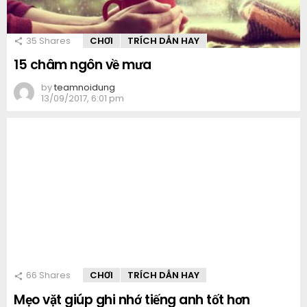
35
Shares
CHƠI
TRÍCH DẪN HAY
15 châm ngôn về mưa
by
teamnoidung
13/09/2017, 6:01 pm
66
Shares
CHƠI
TRÍCH DẪN HAY
Mẹo vặt giúp ghi nhớ tiếng anh tốt hơn