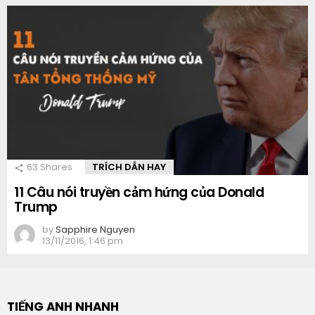
63
Shares
TRÍCH DẪN HAY
11 Câu nói truyền cảm hứng của Donald
Trump
by
Sapphire Nguyen
13/11/2016, 1:46 pm
TIẾNG ANH NHANH