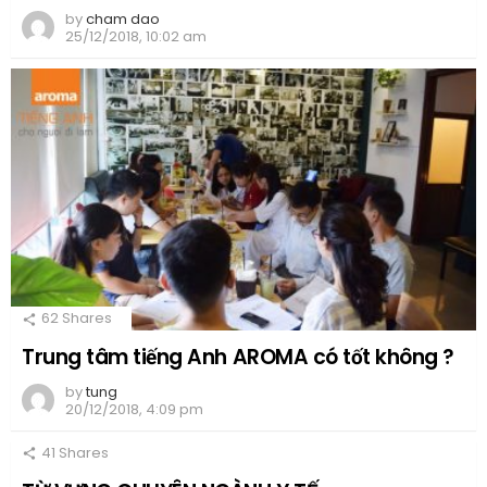
by
cham dao
25/12/2018, 10:02 am
62
Shares
Trung tâm tiếng Anh AROMA có tốt không ?
by
tung
20/12/2018, 4:09 pm
41
Shares