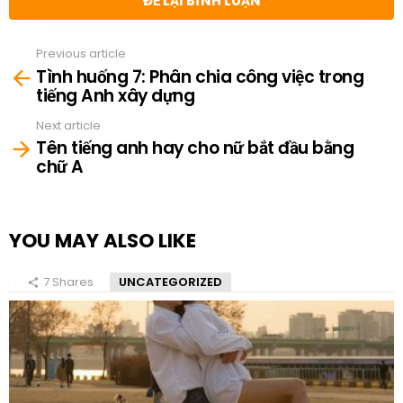
ĐỂ LẠI BÌNH LUẬN
Previous article
See
Tình huống 7: Phân chia công việc trong
more
tiếng Anh xây dựng
Next article
Tên tiếng anh hay cho nữ bắt đầu bằng
chữ A
YOU MAY ALSO LIKE
7
Shares
UNCATEGORIZED