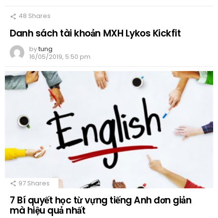
48
Shares
Danh sách tài khoản MXH Lykos Kickfit
by
tung
16/05/2019, 5:50 pm
97
Shares
7 Bí quyết học từ vựng tiếng Anh đơn giản
mà hiệu quả nhất