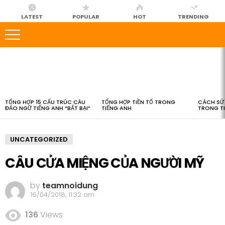
LATEST
POPULAR
HOT
TRENDING
LATEST
STORIES
TỔNG HỢP 15 CẤU TRÚC CÂU
TỔNG HỢP TIỀN TỐ TRONG
CÁCH SỬ 
ĐẢO NGỮ TIẾNG ANH “BẤT BẠI”
TIẾNG ANH
TRONG T
UNCATEGORIZED
CÂU CỬA MIỆNG CỦA NGƯỜI MỸ
by
teamnoidung
16/04/2018, 11:32 am
136
Views