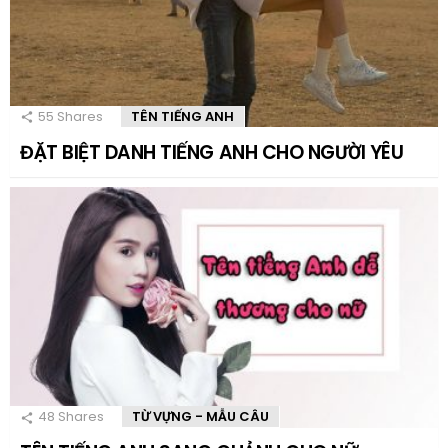
55
Shares
TÊN TIẾNG ANH
ĐẶT BIỆT DANH TIẾNG ANH CHO NGƯỜI YÊU
48
Shares
TỪ VỰNG - MẪU CÂU