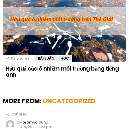
69
Shares
BÀI LUẬN
HỌC
Hậu quả của ô nhiễm môi trường bằng tiếng
anh
MORE FROM:
UNCATEGORIZED
7
Shares
by
teamnoidung
18/01/2021, 11:23 pm