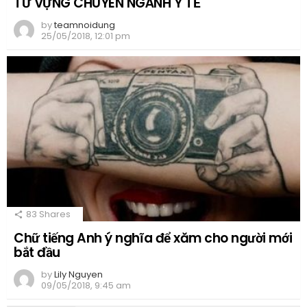
TỪ VỰNG CHUYÊN NGÀNH Y TẾ
by
teamnoidung
25/05/2018, 12:01 pm
83
Shares
Chữ tiếng Anh ý nghĩa để xăm cho người mới
bắt đầu
by
Lily Nguyen
09/05/2018, 9:45 am