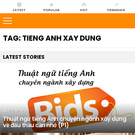
LATEST
POPULAR
HOT
TRENDING
TAG:
TIENG ANH XAY DUNG
LATEST
STORIES
102
Shares
Thuật ngữ tiếng Anh chuyên ngành xây dựng
về đấu thầu cần nhớ (P1)