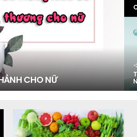
T
CHẢNH CHO NỮ
N