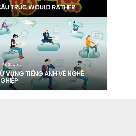
CẤU TRÚC WOULD RATHER
48
Shares
Ừ VỰNG TIẾNG ANH VỀ NGHỀ
GHIỆP