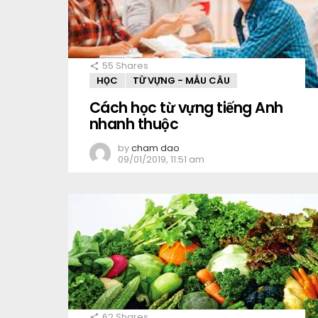
55
Shares
HỌC
TỪ VỰNG - MẪU CÂU
Cách học từ vựng tiếng Anh
nhanh thuộc
by
cham dao
09/01/2019, 11:51 am
62
Shares