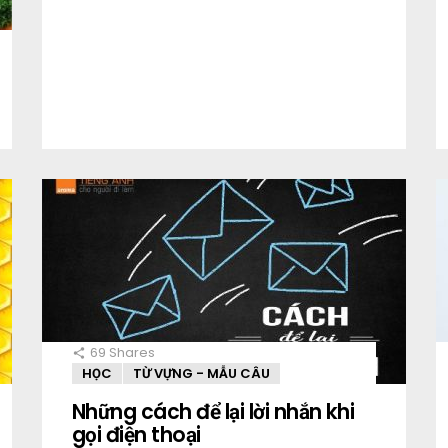
69
Shares
HỌC
TỪ VỰNG - MẪU CÂU
Những cách để lại lời nhắn khi
gọi điện thoại