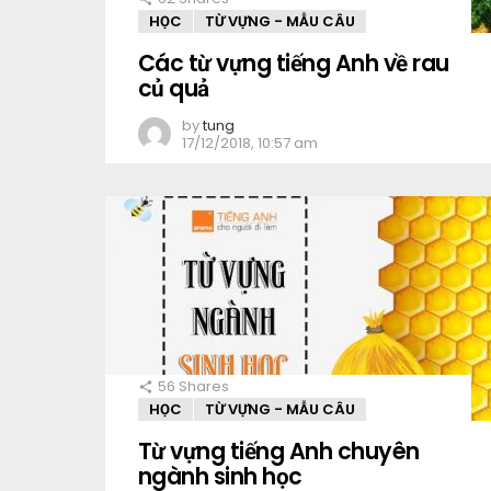
HỌC
TỪ VỰNG - MẪU CÂU
Các từ vựng tiếng Anh về rau
củ quả
by
tung
17/12/2018, 10:57 am
56
Shares
HỌC
TỪ VỰNG - MẪU CÂU
Từ vựng tiếng Anh chuyên
ngành sinh học