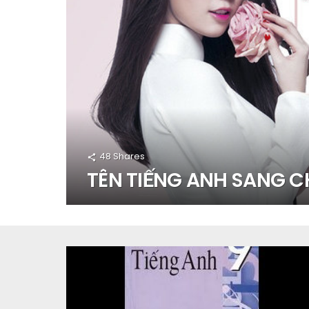
48
Shares
TÊN TIẾNG ANH SANG 