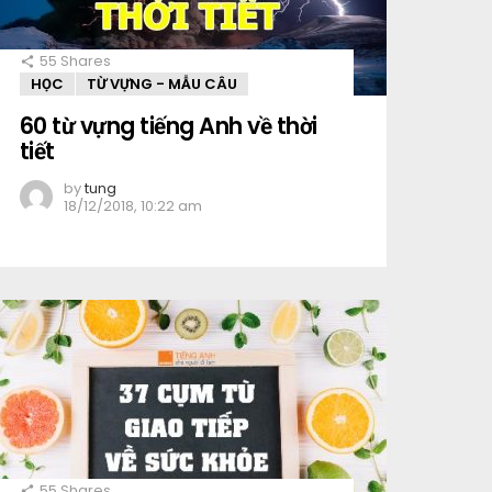
55
Shares
HỌC
TỪ VỰNG - MẪU CÂU
60 từ vựng tiếng Anh về thời
tiết
by
tung
18/12/2018, 10:22 am
55
Shares