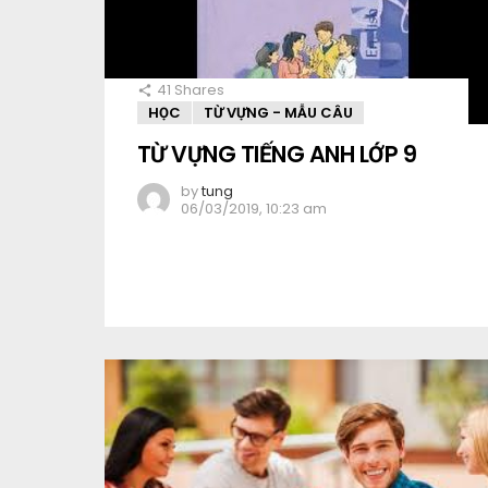
41
Shares
HỌC
TỪ VỰNG - MẪU CÂU
TỪ VỰNG TIẾNG ANH LỚP 9
by
tung
06/03/2019, 10:23 am