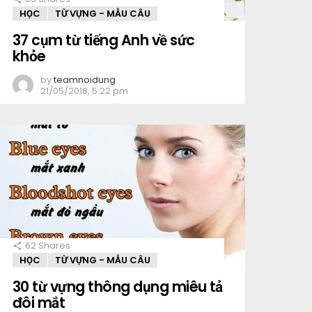
HỌC
TỪ VỰNG - MẪU CÂU
37 cụm từ tiếng Anh về sức
khỏe
by
teamnoidung
21/05/2018, 5:22 pm
62
Shares
HỌC
TỪ VỰNG - MẪU CÂU
30 từ vựng thông dụng miêu tả
đôi mắt