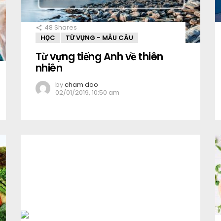
48
Shares
HỌC
TỪ VỰNG - MẪU CÂU
Từ vựng tiếng Anh về thiên
nhiên
by
cham dao
02/01/2019, 10:50 am