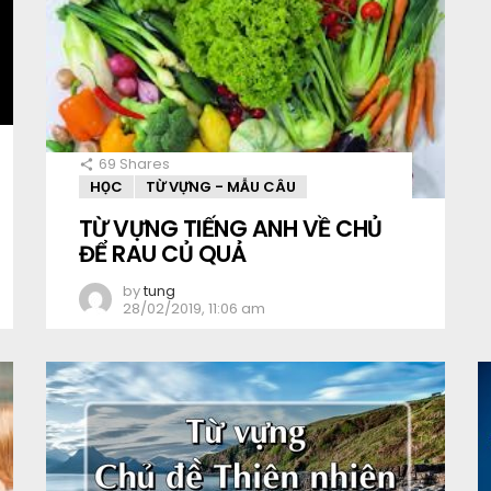
69
Shares
HỌC
TỪ VỰNG - MẪU CÂU
TỪ VỰNG TIẾNG ANH VỀ CHỦ
ĐỂ RAU CỦ QUẢ
by
tung
28/02/2019, 11:06 am