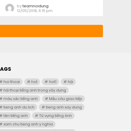
by
teamnoidung
12/05/2018, 6:15 pm
TAGS
hoi thoai
hot
hot1
hội
hội thoại tiếng anh trong xây dựng
màu sắc tiếng anh
Mẫu câu giao tiếp
tieng anh du lich
tieng anh xay dung
tên tiếng anh
Từ vựng tiếng Anh
xam chu tieng anh y nghia