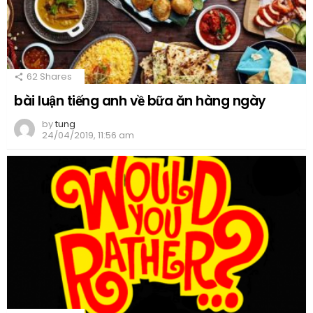
62
Shares
bài luận tiếng anh về bữa ăn hàng ngày
by
tung
24/04/2019, 11:56 am