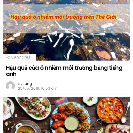
69
Shares
Hậu quả của ô nhiễm môi trường bằng tiếng
anh
by
tung
25/05/2019, 10:53 am