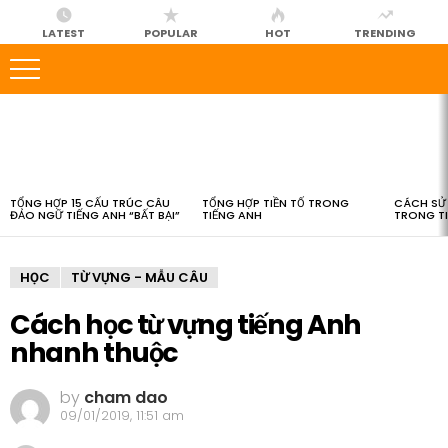
LATEST
POPULAR
HOT
TRENDING
LATEST
STORIES
TỔNG HỢP 15 CẤU TRÚC CÂU
TỔNG HỢP TIỀN TỐ TRONG
CÁCH SỬ 
ĐẢO NGỮ TIẾNG ANH “BẤT BẠI”
TIẾNG ANH
TRONG T
HỌC
TỪ VỰNG - MẪU CÂU
Cách học từ vựng tiếng Anh
nhanh thuộc
by
cham dao
09/01/2019, 11:51 am