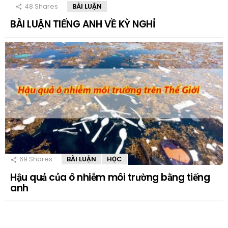
48
Shares
BÀI LUẬN
BÀI LUẬN TIẾNG ANH VỀ KỲ NGHỈ
69
Shares
BÀI LUẬN
HỌC
Hậu quả của ô nhiễm môi trường bằng tiếng
anh