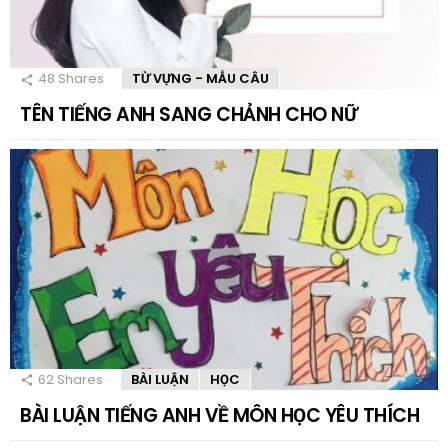
48
Shares
TỪ VỰNG - MẪU CÂU
TÊN TIẾNG ANH SANG CHẢNH CHO NỮ
62
Shares
BÀI LUẬN
HỌC
BÀI LUẬN TIẾNG ANH VỀ MÔN HỌC YÊU THÍCH