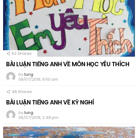
62
Shares
BÀI LUẬN TIẾNG ANH VỀ MÔN HỌC YÊU THÍCH
by
tung
09/07/2019, 9:50 am
48
Shares
BÀI LUẬN TIẾNG ANH VỀ KỲ NGHỈ
by
tung
06/07/2019, 2:48 pm