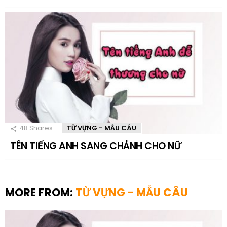
48
Shares
TỪ VỰNG - MẪU CÂU
TÊN TIẾNG ANH SANG CHẢNH CHO NỮ
MORE FROM:
TỪ VỰNG - MẪU CÂU