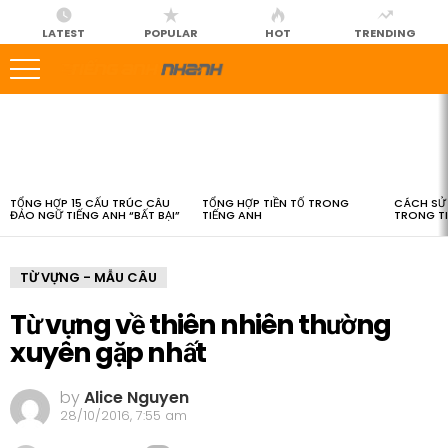
LATEST
POPULAR
HOT
TRENDING
LATEST
STORIES
TỔNG HỢP 15 CẤU TRÚC CÂU
TỔNG HỢP TIỀN TỐ TRONG
CÁCH SỬ 
ĐẢO NGỮ TIẾNG ANH “BẤT BẠI”
TIẾNG ANH
TRONG T
TỪ VỰNG - MẪU CÂU
Từ vựng về thiên nhiên thường
xuyên gặp nhất
by
Alice Nguyen
28/10/2016, 7:55 am