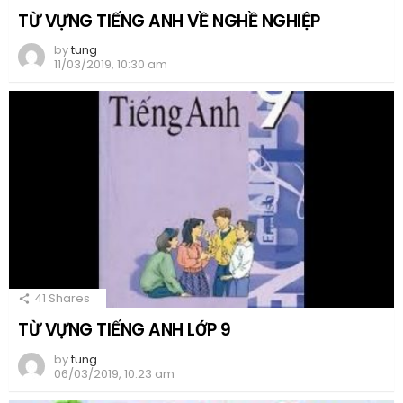
TỪ VỰNG TIẾNG ANH VỀ NGHỀ NGHIỆP
by
tung
11/03/2019, 10:30 am
41
Shares
TỪ VỰNG TIẾNG ANH LỚP 9
by
tung
06/03/2019, 10:23 am