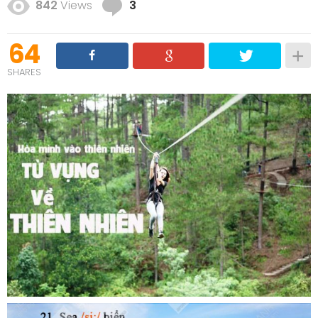
Comments
842
Views
3
64
SHARES