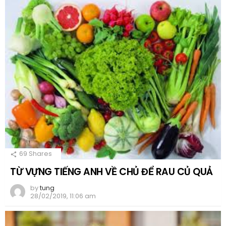
69
Shares
TỪ VỰNG TIẾNG ANH VỀ CHỦ ĐỂ RAU CỦ QUẢ
by
tung
28/02/2019, 11:06 am