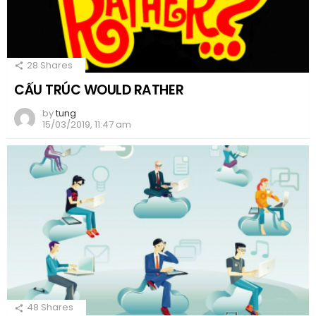
28
Shares
CẤU TRÚC WOULD RATHER
by
tung
15/03/2019, 11:47 am
48
Shares