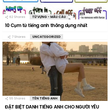
62
Shares
TỪ VỰNG - MẪU CÂU
10 Cụm từ tiếng anh thông dụng nhất
7
Shares
UNCATEGORIZED
55
Shares
TÊN TIẾNG ANH
ĐẶT BIỆT DANH TIẾNG ANH CHO NGƯỜI YÊU