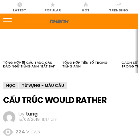
LATEST
POPULAR
HOT
TRENDING
LATEST
STORIES
TỔNG HỢP 15 CẤU TRÚC CÂU
TỔNG HỢP TIỀN TỐ TRONG
CÁCH SỬ 
ĐẢO NGỮ TIẾNG ANH “BẤT BẠI”
TIẾNG ANH
TRONG T
HỌC
TỪ VỰNG - MẪU CÂU
CẤU TRÚC WOULD RATHER
by
tung
15/03/2019, 11:47 am
224
Views