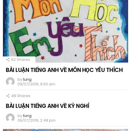
62
Shares
BÀI LUẬN TIẾNG ANH VỀ MÔN HỌC YÊU THÍCH
by
tung
09/07/2019, 9:50 am
48
Shares
BÀI LUẬN TIẾNG ANH VỀ KỲ NGHỈ
by
tung
06/07/2019, 2:48 pm