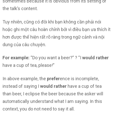
sometimes because it is obvious from its setting or
the talk’s content.
Tuy nhiên, cũng có đôi khi bạn không cần phải nói
hoặc ghi một câu hoàn chỉnh bởi vì điều bạn ưa thích ít
hơn được thể hiện rất rõ ràng trong ngữ cảnh và nội
dung của câu chuyện.
For example:
“Do you want a beer?” ? “I
would rather
have a cup of tea, please!”
In above example, the
prefer
ence is incomplete,
instead of saying I
would rather
have a cup of tea
than beer, I eclipse the beer because the asker will
automatically understand what I am saying. In this
context, you do not need to say it all.