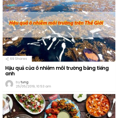
69
Shares
Hậu quả của ô nhiễm môi trường bằng tiếng
anh
by
tung
25/05/2019, 10:53 am