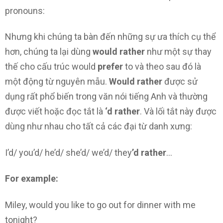
pronouns:
Nhưng khi chúng ta bàn đến những sự ưa thích cụ thể
hơn, chúng ta lại dùng
would rather
như một sự thay
thế cho cấu trúc would
prefer
to và theo sau đó là
một động từ nguyên mẫu.
Would rather
được sử
dụng rất phổ biến trong văn nói tiếng Anh và thường
được viết hoặc đọc tắt là
‘d rather
. Và lối tắt này được
dùng như nhau cho tất cả các đại từ danh xưng:
I’d/ you’d/ he’d/ she’d/ we’d/ they
’d rather
…
For example:
Miley, would you like to go out for dinner with me
tonight?