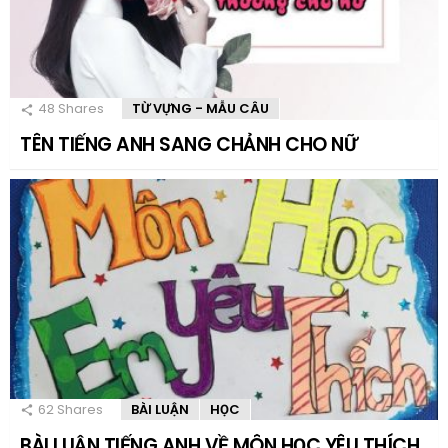
48
Shares
TỪ VỰNG - MẪU CÂU
TÊN TIẾNG ANH SANG CHẢNH CHO NỮ
62
Shares
BÀI LUẬN
HỌC
BÀI LUẬN TIẾNG ANH VỀ MÔN HỌC YÊU THÍCH