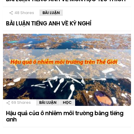
48
Shares
BÀI LUẬN
BÀI LUẬN TIẾNG ANH VỀ KỲ NGHỈ
69
Shares
BÀI LUẬN
HỌC
Hậu quả của ô nhiễm môi trường bằng tiếng
anh