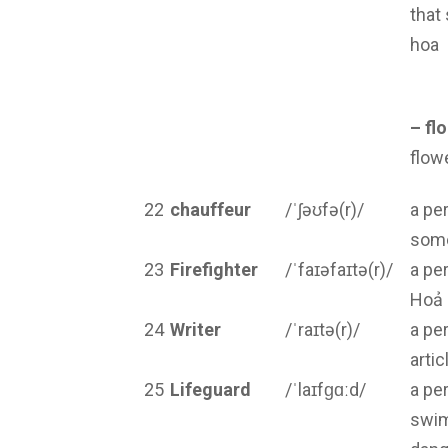
that
hoa
– flo
flow
22
chauffeur
/ˈʃəʊfə(r)/
a per
some
23
Firefighter
/ˈfaɪəfaɪtə(r)/
a pe
Hoả
24
Writer
/ˈraɪtə(r)/
a pe
arti
25
Lifeguard
/ˈlaɪfɡɑːd/
a pe
swim