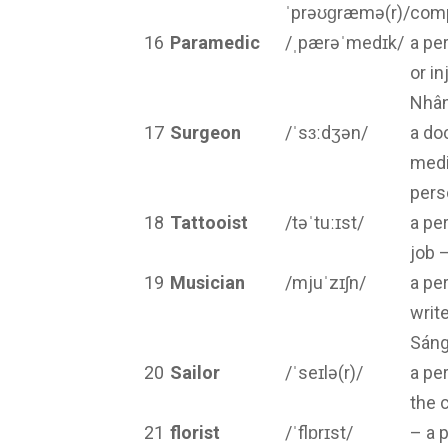
ˈprəʊɡræmə(r)/
comp
16
Paramedic
/ˌpærəˈmedɪk/
a pe
or in
Nhân
17
Surgeon
/ˈsɜːdʒən/
a do
medi
pers
18
Tattooist
/təˈtuːɪst/
a pe
job 
19
Musician
/mjuˈzɪʃn/
a pe
writ
Sáng
20
Sailor
/ˈseɪlə(r)/
a pe
the 
21
florist
/ˈflɒrɪst/
– a 