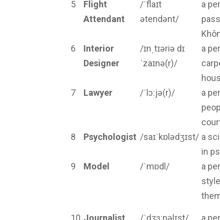
5
Flight
/
ˈflaɪt
a pe
Attendant
ətendənt/
pass
Khô
6
Interior
/ɪnˌtɪəriə dɪ
a pe
Designer
ˈzaɪnə(r)/
carpe
hous
7
Lawyer
/ˈlɔːjə(r)/
a pe
peop
cour
8
Psychologist
/saɪˈkɒlədʒɪst/
a sc
in p
9
Model
/ˈmɒdl/
a pe
styl
them
10
Journalist
/ˈdʒɜːnəlɪst/
a pe