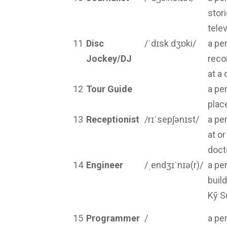
stor
tele
11
Disc
/ˈdɪsk dʒɒki/
a pe
Jockey/DJ
reco
at a
12
Tour Guide
a pe
plac
13
Receptionist
/rɪˈsepʃənɪst/
a pe
at or
doct
14
Engineer
/ˌendʒɪˈnɪə(r)/
a pe
buil
Kỹ S
15
Programmer
/
a pe