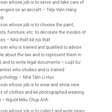
rson whose job is to serve and take care of
engers on an aircraft – Tiếp Viên Hàng
ng
rson whose job is to choose the paint,
ts, furniture, etc. to decorate the insides of
es – Nhà thiết kế nội thất
rson who is trained and qualified to advise
le about the law and to represent them in
t, and to write legal documents – Luật Sư
ientist who studies and is trained
sychology – Nhà Tâm Lí Học
rson whose job is to wear and show new
es of clothes and be photographed wearing
 – Người Mẫu Chụp Ảnh
rson whose job is to collect and write news