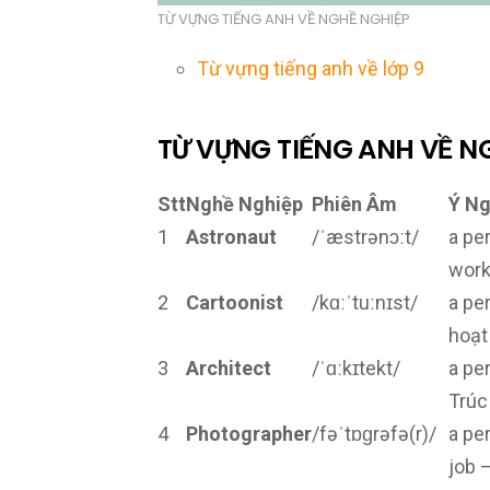
TỪ VỰNG TIẾNG ANH VỀ NGHỀ NGHIỆP
Từ vựng tiếng anh về lớp 9
TỪ VỰNG TIẾNG ANH VỀ N
Stt
Nghề Nghiệp
Phiên Âm
Ý Ng
1
Astronaut
/ˈæstrənɔːt/
a pe
work
2
Cartoonist
/kɑːˈtuːnɪst/
a pe
hoạt
3
Architect
/ˈɑːkɪtekt/
a pe
Trúc
4
Photographer
/fəˈtɒɡrəfə(r)/
a pe
job 