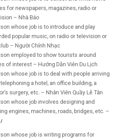
ies for newspapers, magazines, radio or
vision – Nhà Báo
rson whose job is to introduce and play
rded popular music, on radio or television or
 club – Người Chỉnh Nhạc
rson employed to show tourists around
es of interest – Hướng Dẫn Viên Du Lịch
rson whose job is to deal with people arriving
 telephoning a hotel, an office building, a
or’s surgery, etc. – Nhân Viên Quầy Lễ Tân
rson whose job involves designing and
ding engines, machines, roads, bridges, etc. –
ư
rson whose job is writing programs for