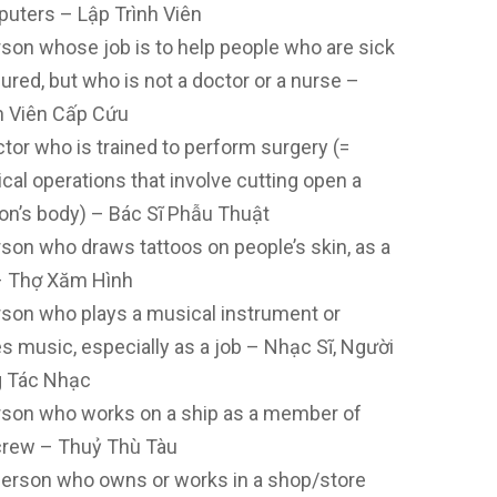
uters – Lập Trình Viên
rson whose job is to help people who are sick
jured, but who is not a doctor or a nurse –
 Viên Cấp Cứu
ctor who is trained to perform surgery (=
cal operations that involve cutting open a
on’s body) – Bác Sĩ Phẫu Thuật
rson who draws tattoos on people’s skin, as a
– Thợ Xăm Hình
rson who plays a musical instrument or
es music, especially as a job – Nhạc Sĩ, Người
 Tác Nhạc
rson who works on a ship as a member of
crew – Thuỷ Thù Tàu
person who owns or works in a shop/store