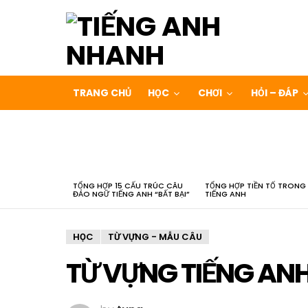
TRANG CHỦ
HỌC
CHƠI
HỎI – ĐÁP
LATEST
STORIES
TỔNG HỢP 15 CẤU TRÚC CÂU
TỔNG HỢP TIỀN TỐ TRONG
ĐẢO NGỮ TIẾNG ANH “BẤT BẠI”
TIẾNG ANH
HỌC
TỪ VỰNG - MẪU CÂU
TỪ VỰNG TIẾNG ANH