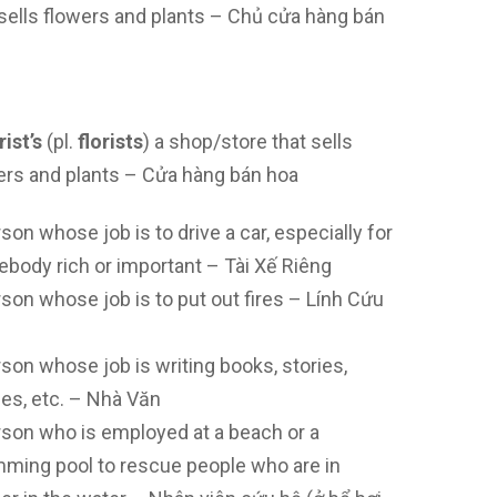
 sells flowers and plants – Chủ cửa hàng bán
rist’s
(pl.
florists
) a shop/store that sells
ers and plants – Cửa hàng bán hoa
son whose job is to drive a car, especially for
body rich or important – Tài Xế Riêng
rson whose job is to put out fires – Lính Cứu
rson whose job is writing books, stories,
cles, etc. – Nhà Văn
rson who is employed at a beach or a
ming pool to rescue people who are in