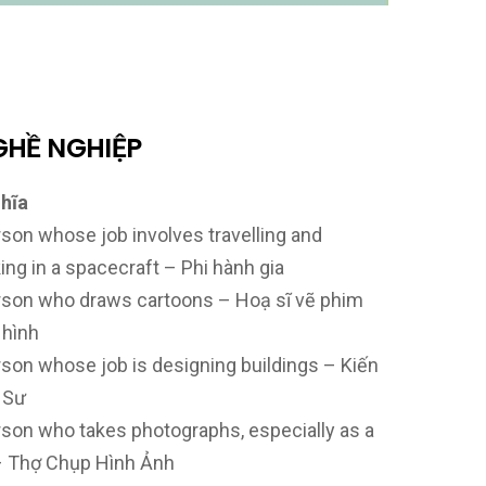
GHỀ NGHIỆP
hĩa
rson whose job involves travelling and
ing in a spacecraft –
Phi hành gia
rson who draws cartoons – Hoạ sĩ vẽ phim
 hình
rson whose job is designing buildings – Kiến
 Sư
rson who takes photographs, especially as a
– Thợ Chụp Hình Ảnh