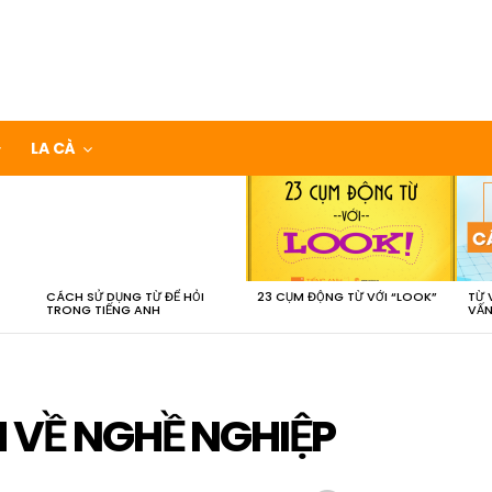
LA CÀ
CÁCH SỬ DỤNG TỪ ĐỂ HỎI
23 CỤM ĐỘNG TỪ VỚI “LOOK”
TỪ 
TRONG TIẾNG ANH
VẤN
 VỀ NGHỀ NGHIỆP