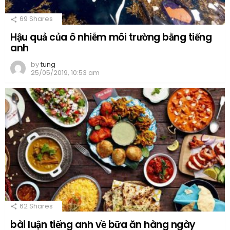
69
Shares
Hậu quả của ô nhiễm môi trường bằng tiếng
anh
by
tung
25/05/2019, 10:53 am
62
Shares
bài luận tiếng anh về bữa ăn hàng ngày