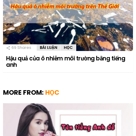
69
Shares
BÀI LUẬN
HỌC
Hậu quả của ô nhiễm môi trường bằng tiếng
anh
MORE FROM:
HỌC