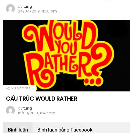
by
tung
24/04/2019, 11:56 am
28
Shares
CẤU TRÚC WOULD RATHER
by
tung
15/03/2019, 11:47 am
Bình luận
Bình luận bằng Facebook