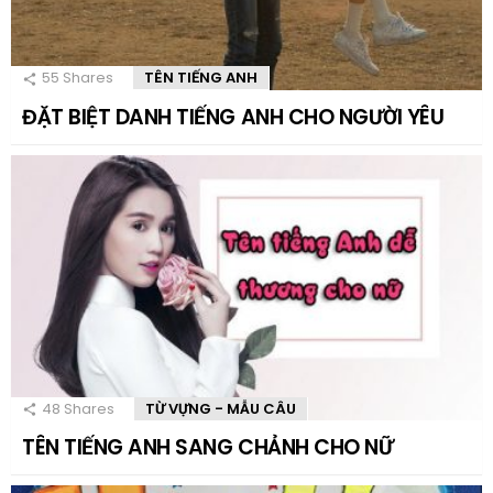
55
Shares
TÊN TIẾNG ANH
ĐẶT BIỆT DANH TIẾNG ANH CHO NGƯỜI YÊU
48
Shares
TỪ VỰNG - MẪU CÂU
TÊN TIẾNG ANH SANG CHẢNH CHO NỮ