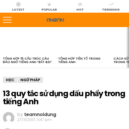
LATEST
POPULAR
HOT
TRENDING
LATEST
STORIES
TỔNG HỢP 15 CẤU TRÚC CÂU
TỔNG HỢP TIỀN TỐ TRONG
CÁCH SỬ 
ĐẢO NGỮ TIẾNG ANH “BẤT BẠI”
TIẾNG ANH
TRONG T
HỌC
NGỮ PHÁP
13 quy tắc sử dụng dấu phẩy trong
tiếng Anh
by
teamnoidung
27/11/2017, 3:47 pm