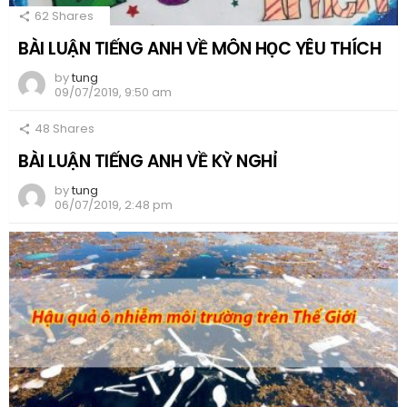
62
Shares
BÀI LUẬN TIẾNG ANH VỀ MÔN HỌC YÊU THÍCH
by
tung
09/07/2019, 9:50 am
48
Shares
BÀI LUẬN TIẾNG ANH VỀ KỲ NGHỈ
by
tung
06/07/2019, 2:48 pm