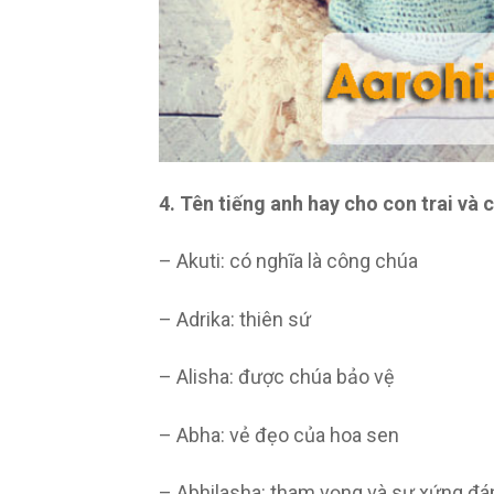
4. Tên tiếng anh hay cho con trai và 
– Akuti: có nghĩa là công chúa
– Adrika: thiên sứ
– Alisha: được chúa bảo vệ
– Abha: vẻ đẹo của hoa sen
– Abhilasha: tham vọng và sự xứng đá