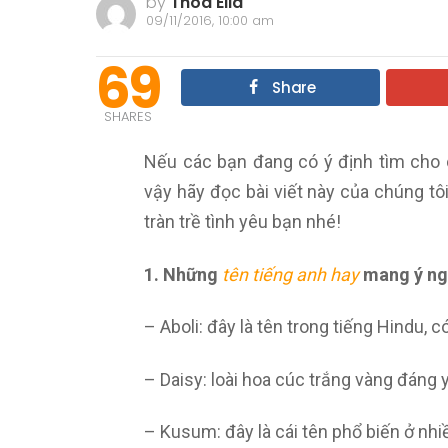
by
Thoa Ella
09/11/2016, 10:00 am
69
Share
SHARES
Nếu các bạn đang có ý định tìm cho
vậy hãy đọc bài viết này của chúng tô
tràn trề tình yêu bạn nhé!
1. Những
tên tiếng anh hay
mang ý ngh
– Aboli: đây là tên trong tiếng Hindu, có
– Daisy: loài hoa cúc trắng vàng đáng 
– Kusum: đây là cái tên phổ biến ở nh