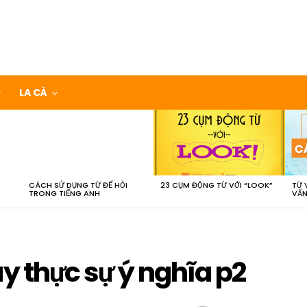
LA CÀ
CÁCH SỬ DỤNG TỪ ĐỂ HỎI
23 CỤM ĐỘNG TỪ VỚI “LOOK”
TỪ 
TRONG TIẾNG ANH
VẤN
ay thực sự ý nghĩa p2