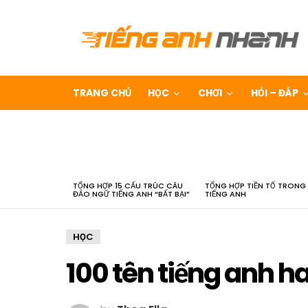
TRANG CHỦ
HỌC
CHƠI
HỎI – ĐÁP
LATEST
STORIES
TỔNG HỢP 15 CẤU TRÚC CÂU
TỔNG HỢP TIỀN TỐ TRONG
ĐẢO NGỮ TIẾNG ANH “BẤT BẠI”
TIẾNG ANH
HỌC
100 tên tiếng anh h