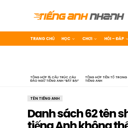
TRANG CHỦ
HỌC
CHƠI
HỎI – ĐÁP
LATEST
STORIES
TỔNG HỢP 15 CẤU TRÚC CÂU
TỔNG HỢP TIỀN TỐ TRONG
ĐẢO NGỮ TIẾNG ANH “BẤT BẠI”
TIẾNG ANH
TÊN TIẾNG ANH
Danh sách 62 tên s
tiếng Anh không thể