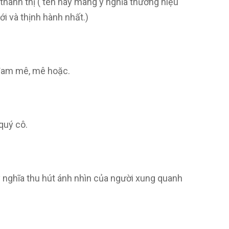
 thành thị ( tên này mang ý nghĩa thương hiệu
i và thịnh hành nhất.)
đam mê, mê hoặc.
quý cô.
ý nghĩa thu hút ánh nhìn của người xung quanh