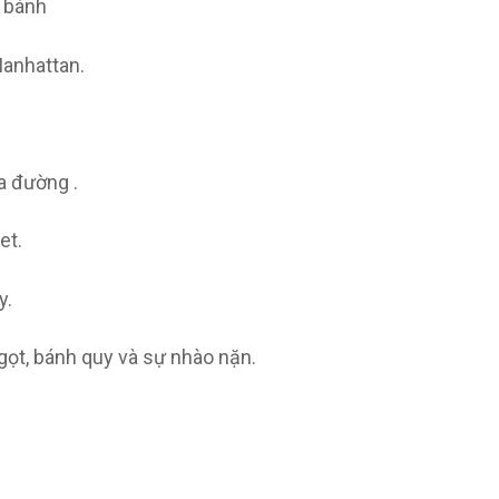
c bánh
anhattan.
a đường .
et.
y.
ọt, bánh quy và sự nhào nặn.