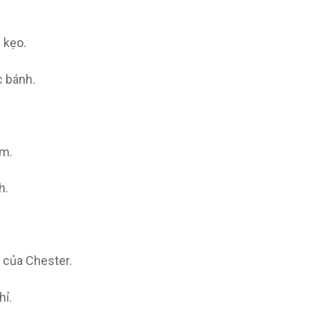
 kẹo.
c bánh.
em.
h.
 của Chester.
hỉ.