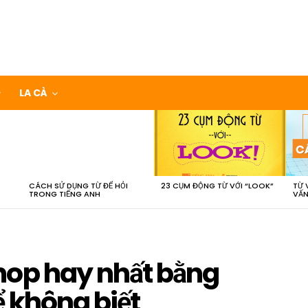
LA CÀ
CÁCH SỬ DỤNG TỪ ĐỂ HỎI
23 CỤM ĐỘNG TỪ VỚI “LOOK”
TỪ 
TRONG TIẾNG ANH
VẤN
hop hay nhất bằng
 không biết