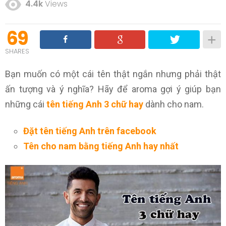
4.4k
Views
69
SHARES
Bạn muốn có một cái tên thật ngắn nhưng phải thật
ấn tượng và ý nghĩa? Hãy để aroma gợi ý giúp bạn
những cái
tên tiếng Anh 3 chữ hay
dành cho nam.
Đặt tên tiếng Anh trên facebook
Tên cho nam bằng tiếng Anh hay nhất