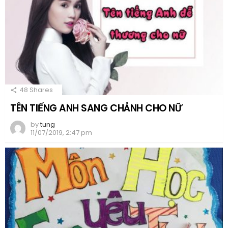
48
Shares
TÊN TIẾNG ANH SANG CHẢNH CHO NỮ
by
tung
11/07/2019, 2:47 pm