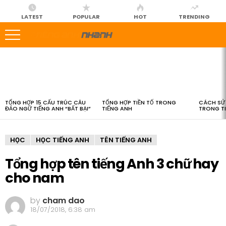
LATEST
POPULAR
HOT
TRENDING
LATEST
STORIES
TỔNG HỢP 15 CẤU TRÚC CÂU
TỔNG HỢP TIỀN TỐ TRONG
CÁCH SỬ 
ĐẢO NGỮ TIẾNG ANH “BẤT BẠI”
TIẾNG ANH
TRONG T
HỌC
HỌC TIẾNG ANH
TÊN TIẾNG ANH
Tổng hợp tên tiếng Anh 3 chữ hay
cho nam
by
cham dao
18/07/2018, 6:38 am