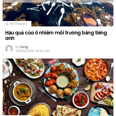
69
Shares
Hậu quả của ô nhiễm môi trường bằng tiếng
anh
by
tung
25/05/2019, 10:53 am