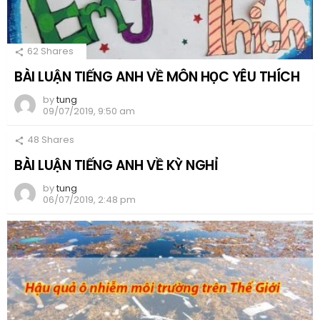
62
Shares
BÀI LUẬN TIẾNG ANH VỀ MÔN HỌC YÊU THÍCH
by
tung
09/07/2019, 9:50 am
48
Shares
BÀI LUẬN TIẾNG ANH VỀ KỲ NGHỈ
by
tung
06/07/2019, 2:48 pm