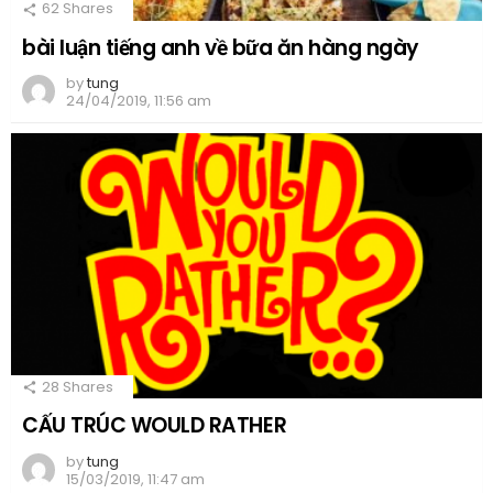
62
Shares
bài luận tiếng anh về bữa ăn hàng ngày
by
tung
24/04/2019, 11:56 am
28
Shares
CẤU TRÚC WOULD RATHER
by
tung
15/03/2019, 11:47 am